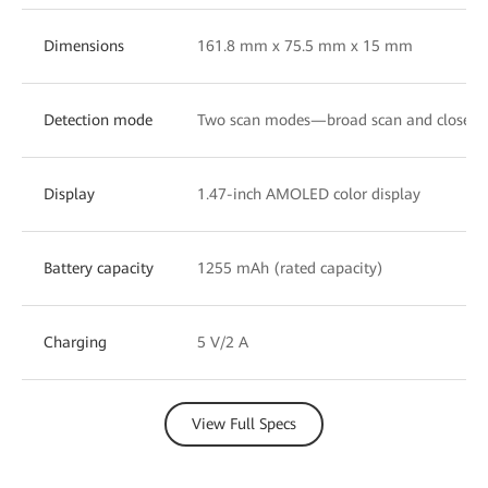
Dimensions
161.8 mm x 75.5 mm x 15 mm
Detection mode
Two scan modes—broad scan and close-u
Display
1.47-inch AMOLED color display
Battery capacity
1255 mAh (rated capacity)
Charging
5 V/2 A
View Full Specs