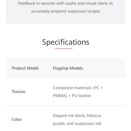
Feedback in seconds with audio and visual alerts to
accurately pinpoint suspicious targets
Spe
cifica
tions
Product Model
Flagship Models
St
Composite materials (PC +
UV
Texture
PMMA) + PU leather
to
Elegant ink black, hibiscus
Ph
Color
purple, and auspicious red
wh