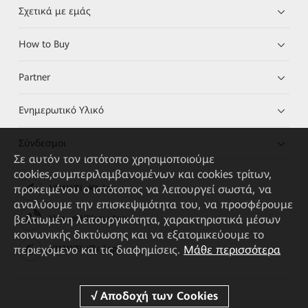
Σχετικά με εμάς
How to Buy
Partner
Ενημερωτικό Υλικό
Σύνδεσμοι
Σε αυτόν τον ιστότοπο χρησιμοποιούμε
cookies,συμπεριλαμβανομένων και cookies τρίτων,
προκειμένου ο ιστότοπος να λειτουργεί σωστά, να
HUAWEI eKit App
αναλύουμε την επισκεψιμότητα του, να προσφέρουμε
βελτιωμένη λειτουργικότητα, χαρακτηριστικά μέσων
Huawei HiKnow App
κοινωνικής δικτύωσης και να εξατομικεύουμε το
περιεχόμενο και τις διαφημίσεις.
Μάθε περισσότερα
HUAWEI eFly App