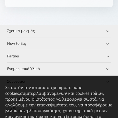
Σχετικά με εμάς
How to Buy
Partner
Ενημερωτικό Υλικό
Σύνδεσμοι
Σε αυτόν τον ιστότοπο χρησιμοποιούμε
cookies,συμπεριλαμβανομένων και cookies τρίτων,
προκειμένου ο ιστότοπος να λειτουργεί σωστά, να
HUAWEI eKit App
αναλύουμε την επισκεψιμότητα του, να προσφέρουμε
βελτιωμένη λειτουργικότητα, χαρακτηριστικά μέσων
Huawei HiKnow App
κοινωνικής δικτύωσης και να εξατομικεύουμε το