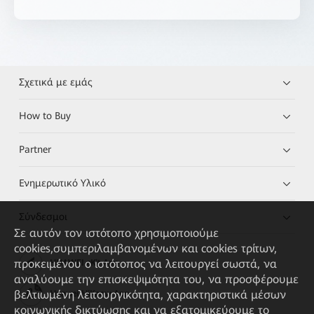
Σχετικά με εμάς
How to Buy
Partner
Ενημερωτικό Υλικό
Σύνδεσμοι
Σε αυτόν τον ιστότοπο χρησιμοποιούμε
cookies,συμπεριλαμβανομένων και cookies τρίτων,
προκειμένου ο ιστότοπος να λειτουργεί σωστά, να
HUAWEI eKit App
αναλύουμε την επισκεψιμότητα του, να προσφέρουμε
βελτιωμένη λειτουργικότητα, χαρακτηριστικά μέσων
Huawei HiKnow App
κοινωνικής δικτύωσης και να εξατομικεύουμε το