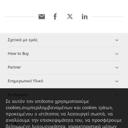
Σχετικά με εμάς
How to Buy
Partner
Ενημερωτικό Υλικό
Σύνδεσμοι
Σε αυτόν τον ιστότοπο χρησιμοποιούμε
cookies,συμπεριλαμβανομένων και cookies τρίτων,
προκειμένου ο ιστότοπος να λειτουργεί σωστά, να
HUAWEI eKit App
αναλύουμε την επισκεψιμότητα του, να προσφέρουμε
βελτιωμένη λειτουργικότητα, χαρακτηριστικά μέσων
Huawei HiKnow App