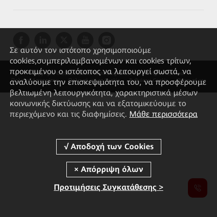
Σε αυτόν τον ιστότοπο χρησιμοποιούμε
cookies,συμπεριλαμβανομένων και cookies τρίτων,
προκειμένου ο ιστότοπος να λειτουργεί σωστά, να
Copyright © 2026 Huawei Technologies Co., Ltd. All rights reserved.
αναλύουμε την επισκεψιμότητα του, να προσφέρουμε
Πολιτική Απορρήτου
Πολιτική για τα Cookie
Ρυθμίσεις Cookie
Terms of use
βελτιωμένη λειτουργικότητα, χαρακτηριστικά μέσων
κοινωνικής δικτύωσης και να εξατομικεύουμε το
περιεχόμενο και τις διαφημίσεις.
Μάθε περισσότερα
Προτιμήσεις Συγκατάθεσης >