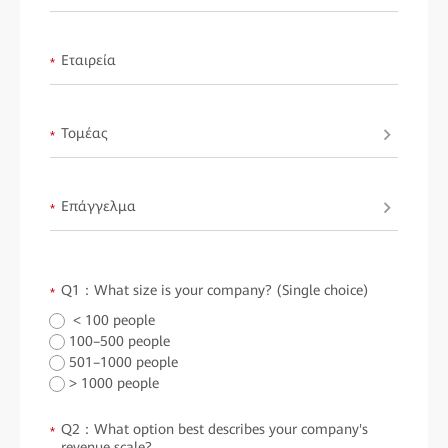
Εταιρεία
*
Τομέας
*
Επάγγελμα
*
Q1：What size is your company? (Single choice)
*
< 100 people
100–500 people
501–1000 people
> 1000 people
Q2：What option best describes your company's
*
revenue scale?