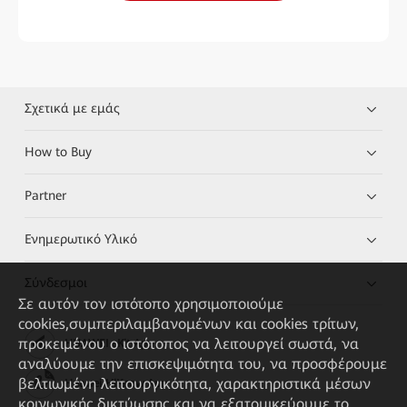
Σχετικά με εμάς
How to Buy
Partner
Ενημερωτικό Υλικό
Σύνδεσμοι
Σε αυτόν τον ιστότοπο χρησιμοποιούμε
cookies,συμπεριλαμβανομένων και cookies τρίτων,
προκειμένου ο ιστότοπος να λειτουργεί σωστά, να
HUAWEI eKit App
αναλύουμε την επισκεψιμότητα του, να προσφέρουμε
βελτιωμένη λειτουργικότητα, χαρακτηριστικά μέσων
Huawei HiKnow App
κοινωνικής δικτύωσης και να εξατομικεύουμε το