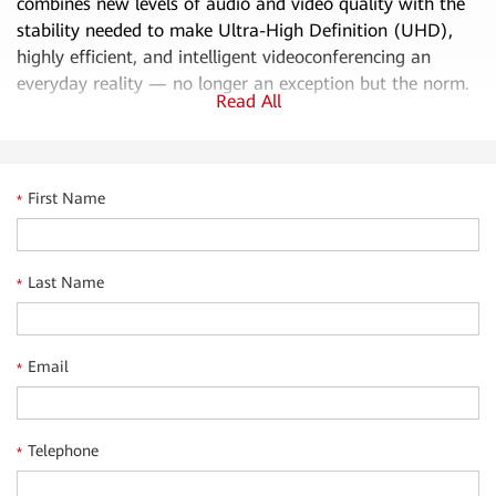
combines new levels of audio and video quality with the
stability needed to make Ultra-High Definition (UHD),
highly efficient, and intelligent videoconferencing an
everyday reality — no longer an exception but the norm.
Read All
And the result? Significantly improved communications
organization-wide and a far happier, more productive
First Name
*
workforce. That's a win for all.
• Seamless meeting transfer between devices.
Last Name
*
• Simple wireless screen sharing in an instant.
• Wi-Fi 6 multimedia intelligent scheduling and
bandwidth reservation.
Email
*
• 16ms ultra-low writing latency and a 4K soft light
screen.
Telephone
*
Want to know more? Please visit:
Intelligent Office
Conference Solution