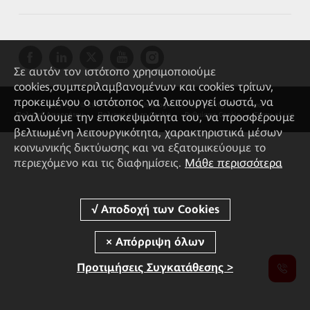
Σε αυτόν τον ιστότοπο χρησιμοποιούμε
cookies,συμπεριλαμβανομένων και cookies τρίτων,
προκειμένου ο ιστότοπος να λειτουργεί σωστά, να
Copyright © 2026 Huawei Technologies Co., Ltd. All rights reserved.
αναλύουμε την επισκεψιμότητα του, να προσφέρουμε
Πολιτική Απορρήτου
Πολιτική για τα Cookie
Ρυθμίσεις Cookie
Terms of use
βελτιωμένη λειτουργικότητα, χαρακτηριστικά μέσων
κοινωνικής δικτύωσης και να εξατομικεύουμε το
περιεχόμενο και τις διαφημίσεις.
Μάθε περισσότερα
Προτιμήσεις Συγκατάθεσης >