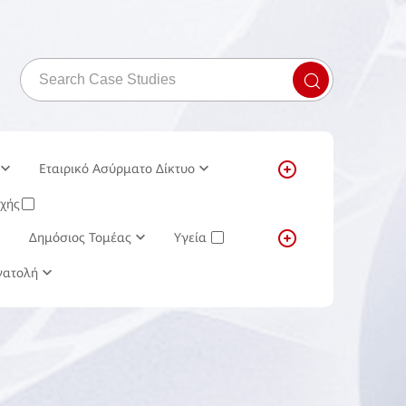
Εταιρικό Ασύρματο Δίκτυο
οχής
✓
Δημόσιος Τομέας
Υγεία
✓
ϊκών και Χημικών
νατολή
Λιανεμπόριο
✓
✓