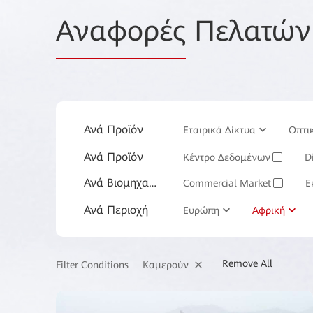
Αναφορές
Πελατών
Ανά Προϊόν
Εταιρικά Δίκτυα
Οπτι
Ανά Προϊόν
Λογισμικό Εταιρικών Υπηρε
Κέντρο Δεδομένων
Di
✓
Ανά Βιομηχανία
Commercial Market
Ε
✓
Ανά Περιοχή
ISP
Ευρώπη
Κατασκευαστικός
Αφρική
✓
Μεταφορές
Κτηματομ
Remove All
Καμερούν
Filter Conditions