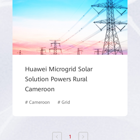
Huawei Microgrid Solar
Solution Powers Rural
Cameroon
k
# Government
# Cameroon
# Grid
1