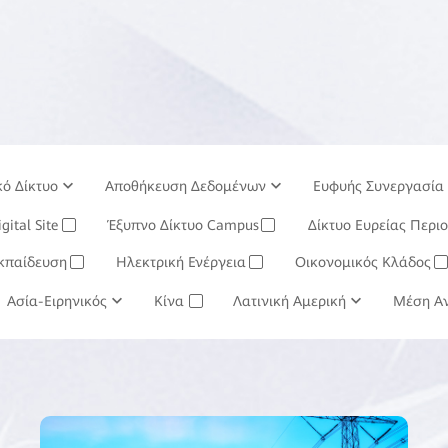
κό Δίκτυο
Αποθήκευση Δεδομένων
Ευφυής Συνεργασία
σιών
gital Site
Σύστημα Διαχείρισης
Έξυπνο Δίκτυο Campus
Huawei Cloud
Δίκτυο Ευρείας Περι
✓
✓
κπαίδευση
Ηλεκτρική Ενέργεια
Οικονομικός Κλάδος
✓
✓
✓
 Κλάδος
Ασία-Ειρηνικός
Μεταλλουργία και Εξορύξεις
Κίνα
Λατινική Αμερική
Κλάδος Πετρελα
Μέση Α
✓
✓
✓
εσητικά
✓