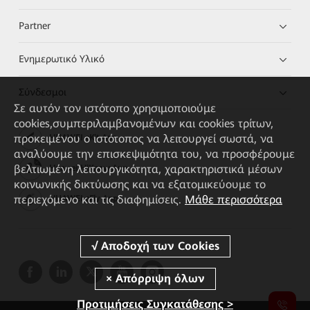
Partner
Ενημερωτικό Υλικό
Σύνδεσμοι
Σε αυτόν τον ιστότοπο χρησιμοποιούμε
cookies,συμπεριλαμβανομένων και cookies τρίτων,
προκειμένου ο ιστότοπος να λειτουργεί σωστά, να
HUAWEI eKit App
αναλύουμε την επισκεψιμότητα του, να προσφέρουμε
βελτιωμένη λειτουργικότητα, χαρακτηριστικά μέσων
Huawei HiKnow App
κοινωνικής δικτύωσης και να εξατομικεύουμε το
περιεχόμενο και τις διαφημίσεις.
Μάθε περισσότερα
HUAWEI eFly App
Προτιμήσεις Συγκατάθεσης >