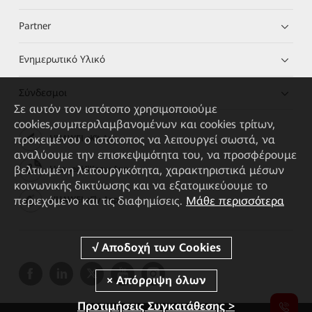
Partner
Ενημερωτικό Υλικό
Σύνδεσμοι
Σε αυτόν τον ιστότοπο χρησιμοποιούμε
cookies,συμπεριλαμβανομένων και cookies τρίτων,
προκειμένου ο ιστότοπος να λειτουργεί σωστά, να
HUAWEI eKit App
αναλύουμε την επισκεψιμότητα του, να προσφέρουμε
βελτιωμένη λειτουργικότητα, χαρακτηριστικά μέσων
Huawei HiKnow App
κοινωνικής δικτύωσης και να εξατομικεύουμε το
περιεχόμενο και τις διαφημίσεις.
Μάθε περισσότερα
HUAWEI eFly App
Προτιμήσεις Συγκατάθεσης >