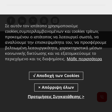
Σε αυτόν τον ιστότοπο χρησιμοποιούμε
cookies,συμπεριλαμβανομένων και cookies τρίτων,
προκειμένου ο ιστότοπος να λειτουργεί σωστά, να
Copyright © 2026 Huawei Technologies Co., Ltd. All rights reserved.
αναλύουμε την επισκεψιμότητα του, να προσφέρουμε
Πολιτική Απορρήτου
Πολιτική για τα Cookie
Ρυθμίσεις Cookie
Terms of use
βελτιωμένη λειτουργικότητα, χαρακτηριστικά μέσων
κοινωνικής δικτύωσης και να εξατομικεύουμε το
περιεχόμενο και τις διαφημίσεις.
Μάθε περισσότερα
Προτιμήσεις Συγκατάθεσης >