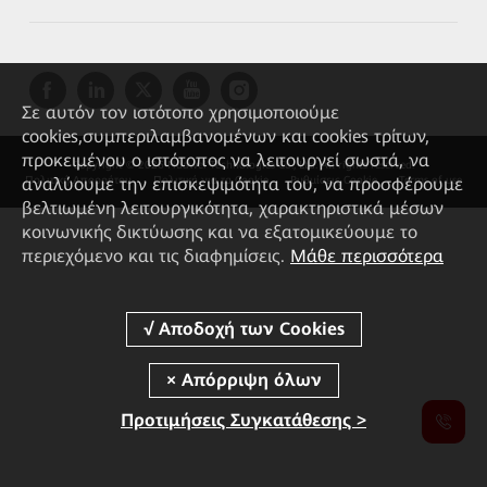
Σε αυτόν τον ιστότοπο χρησιμοποιούμε
cookies,συμπεριλαμβανομένων και cookies τρίτων,
προκειμένου ο ιστότοπος να λειτουργεί σωστά, να
Copyright © 2026 Huawei Technologies Co., Ltd. All rights reserved.
αναλύουμε την επισκεψιμότητα του, να προσφέρουμε
Πολιτική Απορρήτου
Πολιτική για τα Cookie
Ρυθμίσεις Cookie
Terms of use
βελτιωμένη λειτουργικότητα, χαρακτηριστικά μέσων
κοινωνικής δικτύωσης και να εξατομικεύουμε το
περιεχόμενο και τις διαφημίσεις.
Μάθε περισσότερα
Προτιμήσεις Συγκατάθεσης >