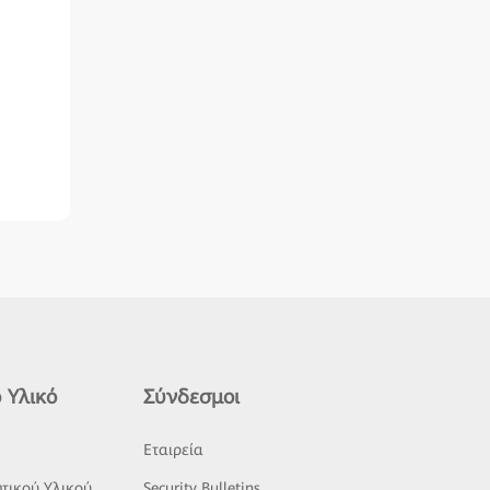
 Υλικό
Σύνδεσμοι
ς
Εταιρεία
τικού Υλικού
Security Bulletins