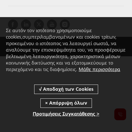
Σε αυτόν τον ιστότοπο χρησιμοποιούμε
cookies,συμπεριλαμβανομένων και cookies τρίτων,
προκειμένου ο ιστότοπος να λειτουργεί σωστά, να
Copyright © 2026 Huawei Technologies Co., Ltd. All rights reserved.
αναλύουμε την επισκεψιμότητα του, να προσφέρουμε
Πολιτική Απορρήτου
Πολιτική για τα Cookie
Ρυθμίσεις Cookie
Terms of use
βελτιωμένη λειτουργικότητα, χαρακτηριστικά μέσων
κοινωνικής δικτύωσης και να εξατομικεύουμε το
περιεχόμενο και τις διαφημίσεις.
Μάθε περισσότερα
Προτιμήσεις Συγκατάθεσης >