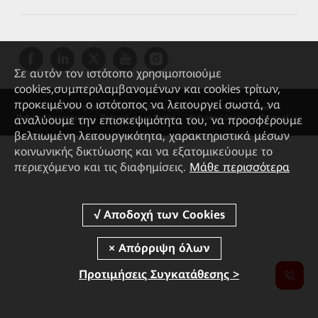
Σε αυτόν τον ιστότοπο χρησιμοποιούμε
cookies,συμπεριλαμβανομένων και cookies τρίτων,
προκειμένου ο ιστότοπος να λειτουργεί σωστά, να
Copyright © 2026 Huawei Technologies Co., Ltd. All rights reserved.
αναλύουμε την επισκεψιμότητα του, να προσφέρουμε
Πολιτική Απορρήτου
Πολιτική για τα Cookie
Ρυθμίσεις Cookie
Terms of use
βελτιωμένη λειτουργικότητα, χαρακτηριστικά μέσων
κοινωνικής δικτύωσης και να εξατομικεύουμε το
περιεχόμενο και τις διαφημίσεις.
Μάθε περισσότερα
Προτιμήσεις Συγκατάθεσης >