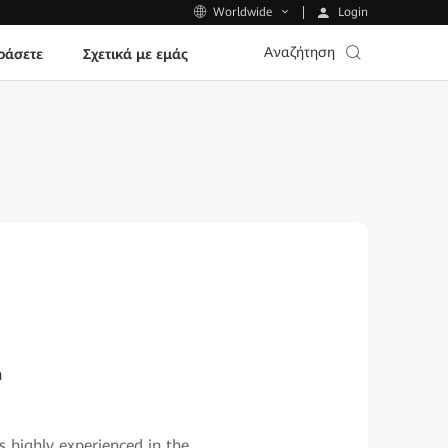
Login
Worldwide
Αναζήτηση
ράσετε
Σχετικά με εμάς
n
s highly experienced in the