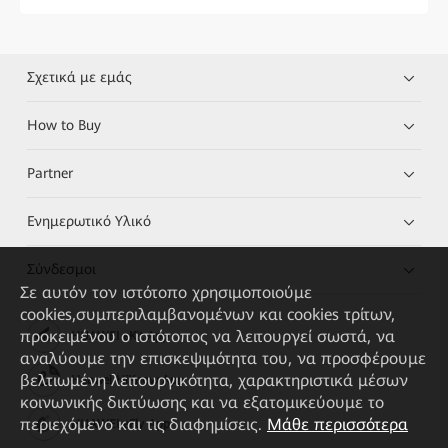
Σχετικά με εμάς
How to Buy
Partner
Ενημερωτικό Υλικό
Σύνδεσμοι
Σε αυτόν τον ιστότοπο χρησιμοποιούμε
cookies,συμπεριλαμβανομένων και cookies τρίτων,
προκειμένου ο ιστότοπος να λειτουργεί σωστά, να
HUAWEI eKit App
αναλύουμε την επισκεψιμότητα του, να προσφέρουμε
βελτιωμένη λειτουργικότητα, χαρακτηριστικά μέσων
Huawei HiKnow App
κοινωνικής δικτύωσης και να εξατομικεύουμε το
περιεχόμενο και τις διαφημίσεις.
Μάθε περισσότερα
HUAWEI eFly App