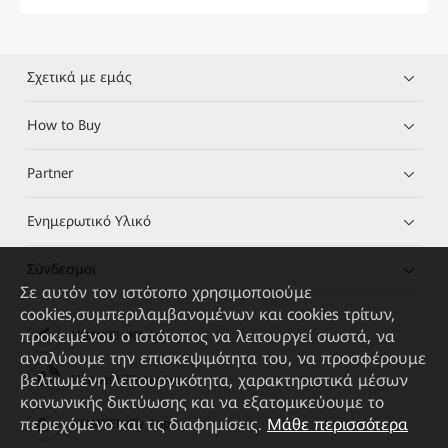
Σχετικά με εμάς
How to Buy
Partner
Ενημερωτικό Υλικό
Σύνδεσμοι
Σε αυτόν τον ιστότοπο χρησιμοποιούμε
cookies,συμπεριλαμβανομένων και cookies τρίτων,
προκειμένου ο ιστότοπος να λειτουργεί σωστά, να
HUAWEI eKit App
αναλύουμε την επισκεψιμότητα του, να προσφέρουμε
βελτιωμένη λειτουργικότητα, χαρακτηριστικά μέσων
Huawei HiKnow App
κοινωνικής δικτύωσης και να εξατομικεύουμε το
περιεχόμενο και τις διαφημίσεις.
Μάθε περισσότερα
HUAWEI eFly App