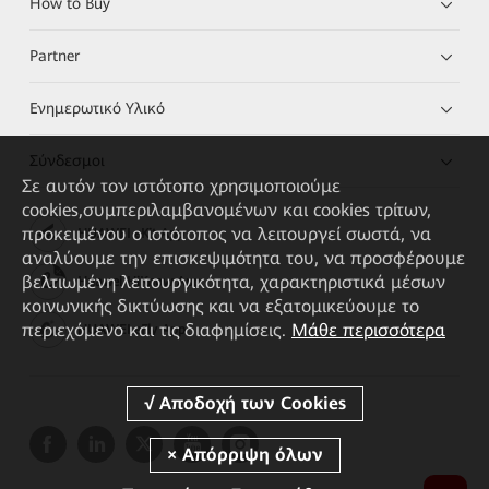
How to Buy
Partner
Ενημερωτικό Υλικό
Σύνδεσμοι
Σε αυτόν τον ιστότοπο χρησιμοποιούμε
cookies,συμπεριλαμβανομένων και cookies τρίτων,
προκειμένου ο ιστότοπος να λειτουργεί σωστά, να
HUAWEI eKit App
αναλύουμε την επισκεψιμότητα του, να προσφέρουμε
βελτιωμένη λειτουργικότητα, χαρακτηριστικά μέσων
Huawei HiKnow App
κοινωνικής δικτύωσης και να εξατομικεύουμε το
περιεχόμενο και τις διαφημίσεις.
Μάθε περισσότερα
HUAWEI eFly App