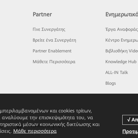
Partner
Ενημερωτικό
Γίνε Συνεργάτης
Έργα Αναφορά
Βρείτε ένα Συνεργάτη
Κέντρο Ενημερω
Partner Enablement
Βιβλιοθήκη Vide
Μάθετε Περισσότερα
Knowledge Hub
ALL-IN Talk
Blogs
υμπεριλαμβανομένων και cookies τρίτων,
α αναλύουμε την επισκεψιμότητα του, να
τηριστικά μέσων κοινωνικής δικτύωσης και
pp
HUAWEI eFly App
ίσεις.
Μάθε περισσότερα
Προτι