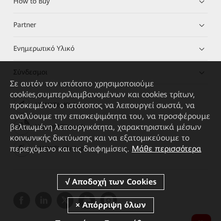
How to Buy
Partner
Ενημερωτικό Υλικό
Σύνδεσμοι
Σε αυτόν τον ιστότοπο χρησιμοποιούμε
cookies,συμπεριλαμβανομένων και cookies τρίτων,
προκειμένου ο ιστότοπος να λειτουργεί σωστά, να
HUAWEI eKit App
αναλύουμε την επισκεψιμότητα του, να προσφέρουμε
βελτιωμένη λειτουργικότητα, χαρακτηριστικά μέσων
Huawei HiKnow App
κοινωνικής δικτύωσης και να εξατομικεύουμε το
περιεχόμενο και τις διαφημίσεις.
Μάθε περισσότερα
HUAWEI eFly App