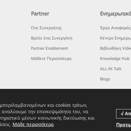
Partner
Ενημερωτικό
Γίνε Συνεργάτης
Έργα Αναφορά
Βρείτε ένα Συνεργάτη
Κέντρο Ενημερω
Partner Enablement
Βιβλιοθήκη Vide
Μάθετε Περισσότερα
Knowledge Hub
ALL-IN Talk
Blogs
υμπεριλαμβανομένων και cookies τρίτων,
α αναλύουμε την επισκεψιμότητα του, να
τηριστικά μέσων κοινωνικής δικτύωσης και
pp
HUAWEI eFly App
ίσεις.
Μάθε περισσότερα
Προτι