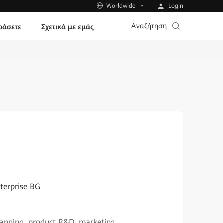
Login
Worldwide
Αναζήτηση
ράσετε
Σχετικά με εμάς
terprise BG
 planning, product R&D, marketing