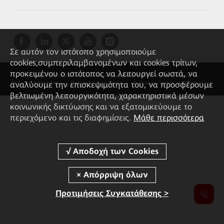
Σε αυτόν τον ιστότοπο χρησιμοποιούμε
cookies,συμπεριλαμβανομένων και cookies τρίτων,
προκειμένου ο ιστότοπος να λειτουργεί σωστά, να
Copyright © 2026 Huawei Technologies Co., Ltd. All rights reserved.
αναλύουμε την επισκεψιμότητα του, να προσφέρουμε
Πολιτική Απορρήτου
Πολιτική για τα Cookie
Ρυθμίσεις Cookie
Terms of use
βελτιωμένη λειτουργικότητα, χαρακτηριστικά μέσων
κοινωνικής δικτύωσης και να εξατομικεύουμε το
περιεχόμενο και τις διαφημίσεις.
Μάθε περισσότερα
Προτιμήσεις Συγκατάθεσης >