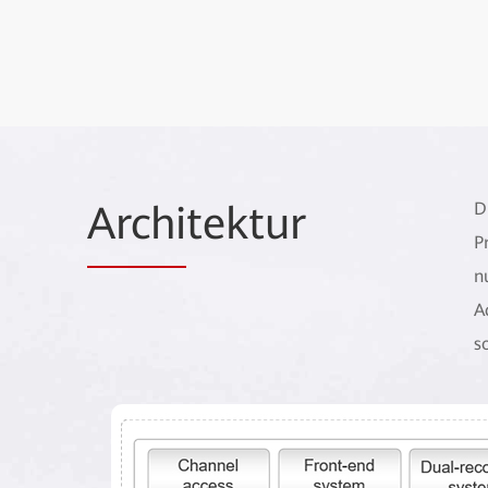
Archi
tektur
D
P
n
A
s