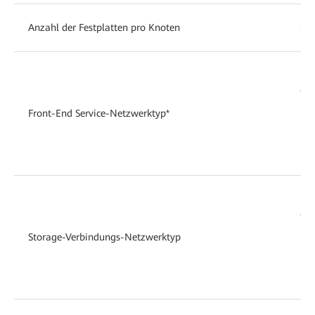
Anzahl der Festplatten pro Knoten
2 x
• 
TCP
Front-End Service-Netzwerktyp*
• 
Ro
• 1
• 
TCP
Storage-Verbindungs-Netzwerktyp
• 
Ro
• 1