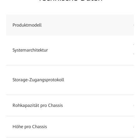
Produktmodell
Oce
Vol
Systemarchitektur
ver
NFS
Storage-Zugangsprotokoll
HD
Rohkapazität pro Chassis
648
Höhe pro Chassis
4 