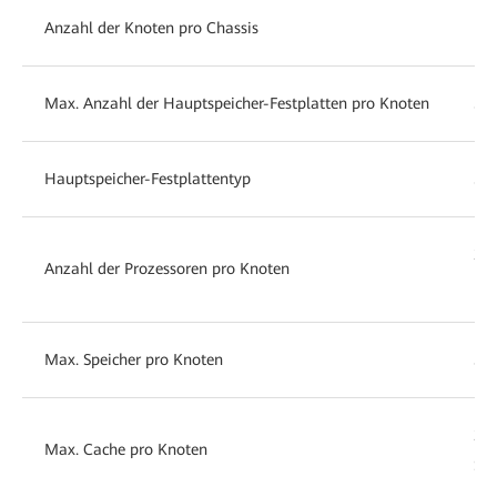
Anzahl der Knoten pro Chassis
1 o
Max. Anzahl der Hauptspeicher-Festplatten pro Knoten
30 
Hauptspeicher-Festplattentyp
3,5
2 
Anzahl der Prozessoren pro Knoten
Pro
Max. Speicher pro Knoten
51
2 
Max. Cache pro Knoten
SS