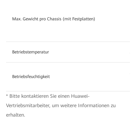
Ein
Kno
Max. Gewicht pro Chassis (mit Festplatten)
Ein
• 1
Betriebstemperatur
5C 
5 b
Betriebsfeuchtigkeit
kon
* Bitte kontaktieren Sie einen Huawei-
Vertriebsmitarbeiter, um weitere Informationen zu
erhalten.