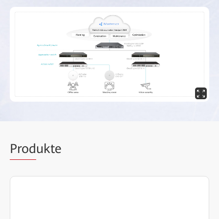
Prod
ukte