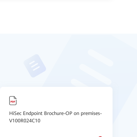
HiSec Endpoint Brochure-OP on premises-
H
V100R024C10
4