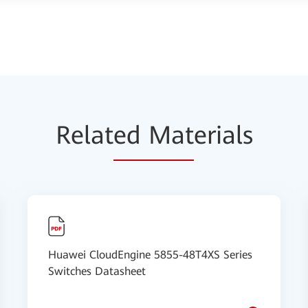
Relat
ed Mat
erials
Huawei CloudEngine 5855-48T4XS Series
Switches Datasheet