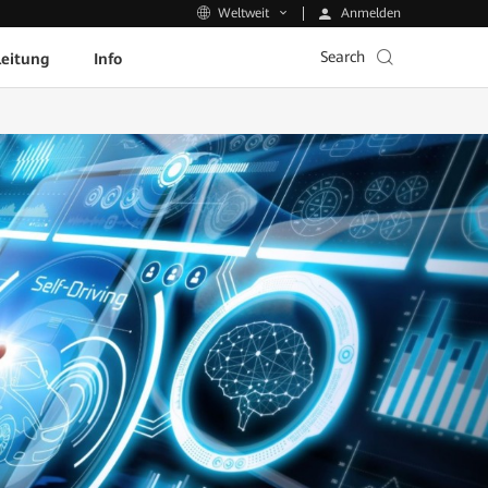
Anmelden
Weltweit
Search
leitung
Info