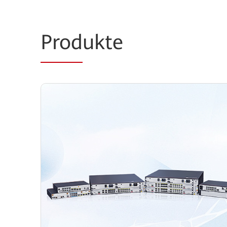
Prod
ukte