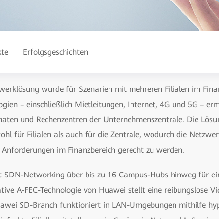
kte
Erfolgsgeschichten
rklösung wurde für Szenarien mit mehreren Filialen im Finanz
ien – einschließlich Mietleitungen, Internet, 4G und 5G – erm
omaten und Rechenzentren der Unternehmenszentrale. Die Lös
l für Filialen als auch für die Zentrale, wodurch die Netzwerk
 Anforderungen im Finanzbereich gerecht zu werden.
st SDN-Networking über bis zu 16 Campus-Hubs hinweg für eine
tive A-FEC-Technologie von Huawei stellt eine reibungslose V
Huawei SD-Branch funktioniert in LAN-Umgebungen mithilfe hy