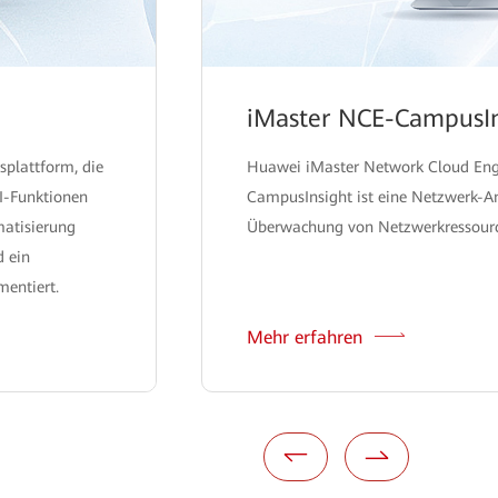
iMaster NCE-CampusIn
splattform, die
Huawei iMaster Network Cloud En
I-Funktionen
CampusInsight ist eine Netzwerk-An
matisierung
Überwachung von Netzwerkressourc
d ein
mentiert.
Mehr erfahren