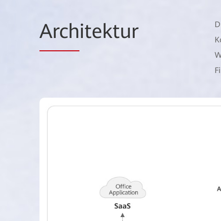
Arch
itektur
D
K
W
F