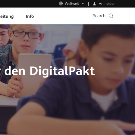
Anmelden
Weltweit
Search
leitung
Info
 den DigitalPakt