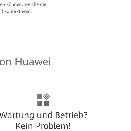
zen können, welche die
l kontaktieren:
von Huawei
Wartung und Betrieb?
Ne
Kein Problem!