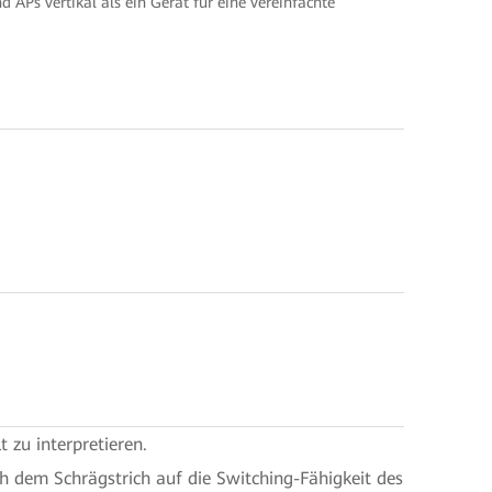
 APs vertikal als ein Gerät für eine vereinfachte
 zu interpretieren.
h dem Schrägstrich auf die Switching-Fähigkeit des