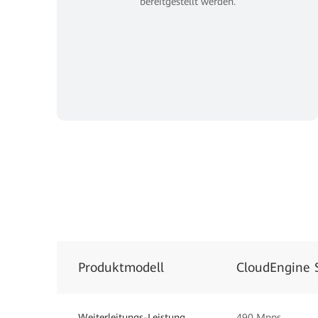
bereitgestellt werden.
Produktmodell
CloudEngine
Weiterleitungs-Leistung
490 Mpps