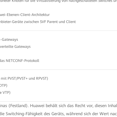
dneter Knoten für die Virtualisierung von nachgeschalteten Switches und
Zwei-Ebenen-Client-Architektur
anbieter-Geräte zwischen SVF Parent und Client
3-Gateways
 verteilte Gateways
r das NETCONF-Protokoll
 mit PVST/PVST+ und RPVST)
 DTP)
e VTP)
inas (Festland). Huawei behält sich das Recht vor, diesen Inhalt
die Switching-Fähigkeit des Geräts, während sich der Wert nac