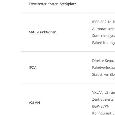
Erweiterter Karten-Steckplatz
IEEE 802.1d-
Automatische
MAC-Funktionen
Statische, dy
Paketfilterun
Direkte Kennz
iPCA
Paketverlustr
Statistiken ü
VXLAN L2- un
Zentralisierte
VXLAN
BGP-EVPN
Konfiguriert 