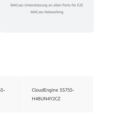
MACsec-Unterstützung an allen Ports für E2E
MACsec-Networking
55-
CloudEngine S5755-
H48UN4Y2CZ