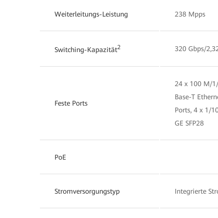
Weiterleitungs-Leistung
238 Mpps
2
320 Gbps/2,3
Switching-Kapazität
24 x 100 M/1/
Base-T Ethern
Feste Ports
Ports, 4 x 1/1
GE SFP28
PoE
Stromversorgungstyp
Integrierte S