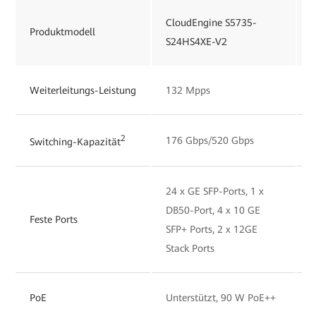
CloudEngine S5735-
Produktmodell
S24HS4XE-V2
Weiterleitungs-Leistung
132 Mpps
2
176 Gbps/520 Gbps
Switching-Kapazität
24 x GE SFP-Ports, 1 x
4
DB50-Port, 4 x 10 GE
D
Feste Ports
SFP+ Ports, 2 x 12GE
S
Stack Ports
P
PoE
Unterstützt, 90 W PoE++