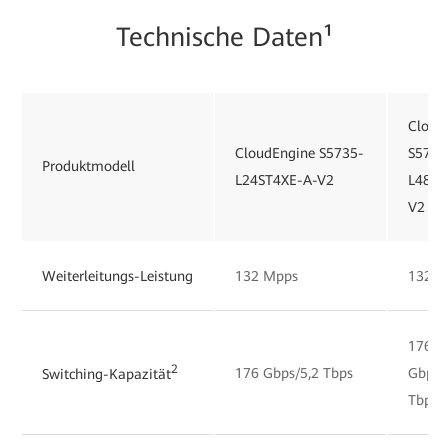
Technische Daten¹
Cloud
CloudEngine S5735-
S5735
Produktmodell
L24ST4XE-A-V2
L48S4
V2
Weiterleitungs-Leistung
132 Mpps
132 M
176
2
176 Gbps/5,2 Tbps
Gbps/
Switching-Kapazität
Tbps