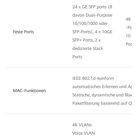
24 x GE SFP ports (8
davon Dual-Purpose
48 x 
10/100/1000 oder
-Ports
Feste Ports
SFP-Ports), 4 x 10GE
10 GE
SFP+ Ports, 2 x
Ports
dedizierte Stack
Ports
IEEE 802.1d-konform
automatisches Erlernen und Agi
MAC-Funktionen
Statische, dynamische und Black
Paketfilterung basierend auf Qu
4K VLANs
Voice VLAN