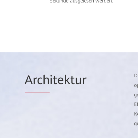
Sekunde ausgelesen werden.
Arch
itektur
D
o
g
E
K
g