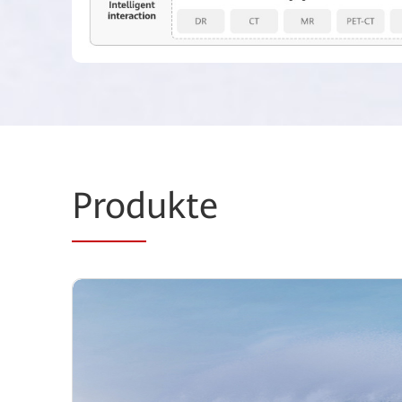
Prod
ukte