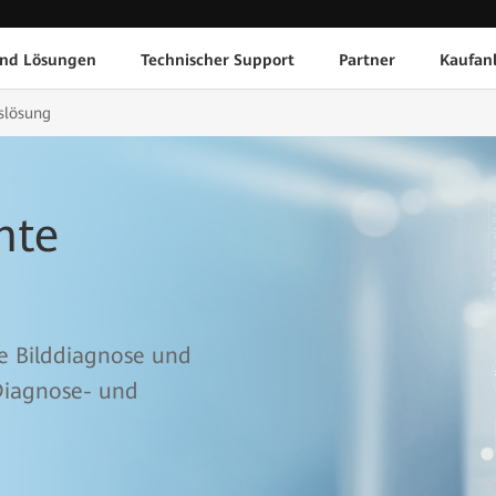
und Lösungen
Technischer Support
Partner
Kaufan
gslösung
nte
te Bilddiagnose und
 Diagnose- und