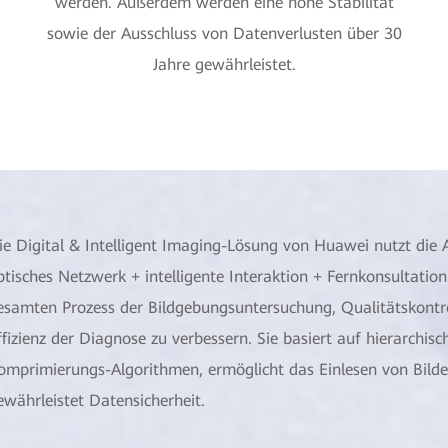
werden. Außerdem werden eine hohe Stabilität
sowie der Ausschluss von Datenverlusten über 30
Jahre gewährleistet.
ie Digital & Intelligent Imaging-Lösung von Huawei nutzt die A
ptisches Netzwerk + intelligente Interaktion + Fernkonsultatio
esamten Prozess der Bildgebungsuntersuchung, Qualitätskontr
ffizienz der Diagnose zu verbessern. Sie basiert auf hierarchis
omprimierungs-Algorithmen, ermöglicht das Einlesen von Bilder
ewährleistet Datensicherheit.