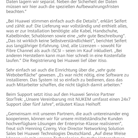
Daten lagern wir separat. Neben der Sicherheit der Daten
müssen wir hier auch die speziellen Aufbewahrungsfristen
beachten.“
„Bei Huawei stimmen einfach auch die Details“, erklärt Seifert
und zählt auf: Die Lieferung war vollständig und enthielt alles,
was er zur Installation benötigte: alle Kabel, Handschuhe,
Kabelbinder, Schablonen sowie eine „sehr gute Beschreibung“.
„Das ist wirklich keine Selbstverständlichkeit“, berichtet Seifert
aus langjähriger Erfahrung. Und, alle Lizenzen – sowohl für
Fibre Channel als auch iSCSI – seien im Kauf inkludiert. „Bei
anderen Herstellern kann man hier schnell in eine Kostenfalle
laufen.“ Die Registrierung bei Huawei lief über itiso.
Sehr einfach sei auch die Einrichtung über die „sehr gute
Weboberfläche“ gewesen. „Es war nicht nötig, eine Software zu
installieren. Das System ist so einfach zu bedienen, dass das
auch Mitarbeiter schaffen, die nicht täglich damit arbeiten.“
Beim Support setzt itiso auf den Huawei Service Partner
StorTrek: „Unsere Vereinbarung mit NUKEM umfasst einen 24x7
Support über fünf Jahre“, erläutert Klaus Heihoff.
„Gemeinsam mit unseren Partnern, die auch untereinander eng
kooperieren, können wir für unsere mittelständische Kunden
hochverfügbare Lösungen der Enterprise-Klasse realisieren“,
freut sich Henning Czerny, Vice Director Networking Solution
Sales bei Huawei Technologies Deutschland. „Auf diese Weise