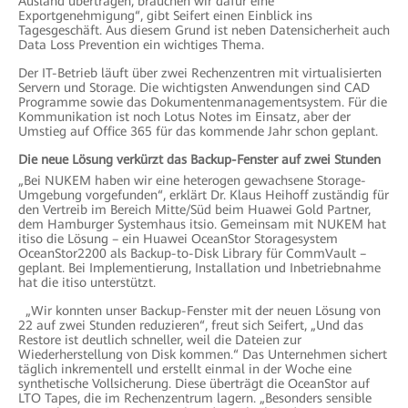
Ausland übertragen, brauchen wir dafür eine
Exportgenehmigung“, gibt Seifert einen Einblick ins
Tagesgeschäft. Aus diesem Grund ist neben Datensicherheit auch
Data Loss Prevention ein wichtiges Thema.
Der IT-Betrieb läuft über zwei Rechenzentren mit virtualisierten
Servern und Storage. Die wichtigsten Anwendungen sind CAD
Programme sowie das Dokumentenmanagementsystem. Für die
Kommunikation ist noch Lotus Notes im Einsatz, aber der
Umstieg auf Office 365 für das kommende Jahr schon geplant.
Die neue Lösung verkürzt das Backup-Fenster auf zwei Stunden
„Bei NUKEM haben wir eine heterogen gewachsene Storage-
Umgebung vorgefunden“, erklärt Dr. Klaus Heihoff zuständig für
den Vertreib im Bereich Mitte/Süd beim Huawei Gold Partner,
dem Hamburger Systemhaus itsio. Gemeinsam mit NUKEM hat
itiso die Lösung – ein Huawei OceanStor Storagesystem
OceanStor2200 als Backup-to-Disk Library für CommVault –
geplant. Bei Implementierung, Installation und Inbetriebnahme
hat die itiso unterstützt.
„Wir konnten unser Backup-Fenster mit der neuen Lösung von
22 auf zwei Stunden reduzieren“, freut sich Seifert, „Und das
Restore ist deutlich schneller, weil die Dateien zur
Wiederherstellung von Disk kommen.“ Das Unternehmen sichert
täglich inkrementell und erstellt einmal in der Woche eine
synthetische Vollsicherung. Diese überträgt die OceanStor auf
LTO Tapes, die im Rechenzentrum lagern. „Besonders sensible