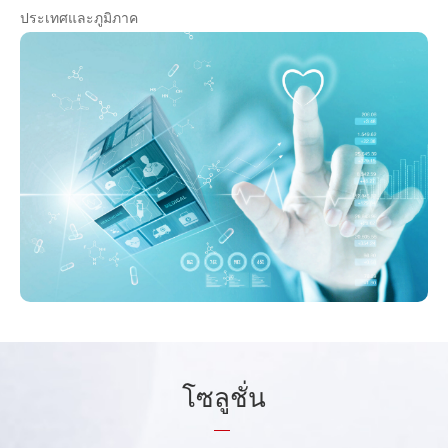
ประเทศและภูมิภาค
โซ
ลู
ชั่น