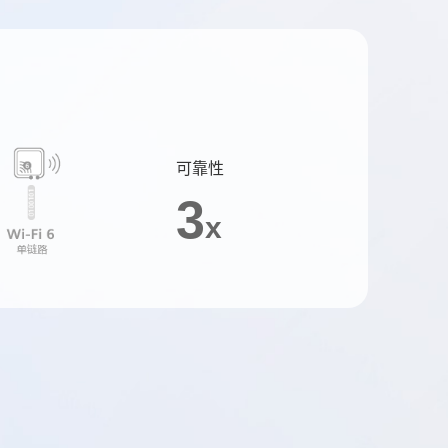
可靠性
3
x
？