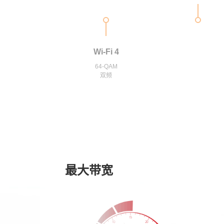
Wi-Fi 4
64-QАМ
双频
最大带宽