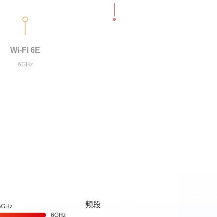
Wi-Fi 6E
6GHz
频段
5GHz
6GHz