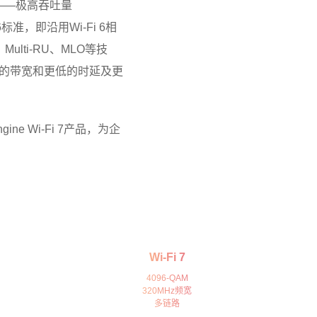
be——极高吞吐量
i 6标准，即沿用Wi-Fi 6相
ulti-RU、MLO等技
供更高的带宽和更低的时延及更
e Wi-Fi 7产品，为企
Wi-Fi 7
4096-QАМ
320MHz频宽
多链路