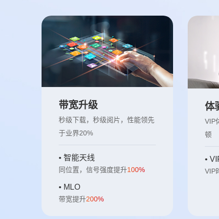
带宽升级
体
秒级下载，秒级阅片，性能领先
VI
于业界20%
顿
• 智能天线
• 
同位置，信号强度提升
100%
VI
• MLO
带宽提升
200%