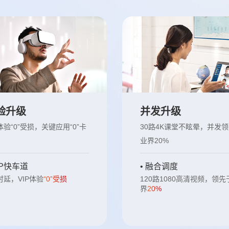
验升级
并发升级
P体验“0”受损，关键应用“0”卡
30路4K课堂不眩晕，并发
业界20%
VIP快车道
• 融合调度
P时延，VIP体验
“0”受损
120路1080高清视频，领先
界
20%