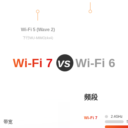
Wi-Fi 5 (Wave 2)
下行MU-MIMO(4x4)
Wi-Fi 7
vs
Wi-Fi 6
频段
2.4GHz
Wi-Fi 7
带宽