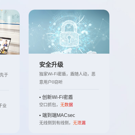
安全升级
独家Wi-Fi密盾，盾随人动，恶
领先于
意用户0窃听
• 创新Wi-Fi密盾
空口抓包，
无数据
于业
• 端到端MACsec
无线侧到有线侧，
无泄漏