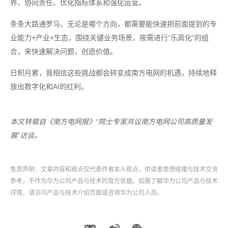
界、协同责任、优化指标体系和强化运营。
条条大路通罗马，无论是哪个方向，都需要能快速把前面提到的专
业能力+产业+生态，围绕关键业务场景，按需进行“乐高化”的组
合，来快速解决问题，创造价值。
日积月累，我相信这些挑战都会转变成南方电网的机遇，持续地释
放出数字化和AI的红利。
本文转载自《南方电网报》“院士专家共议南方电网公司高质量发
展”访谈。
免责声明：文章内容和观点仅代表作者本人观点，供读者思想碰撞与技术交流
参考，不作为华为公司产品与技术的官方依据。如需了解华为公司产品与技术
详情，请访问产品与技术介绍页面或咨询华为公司人员。