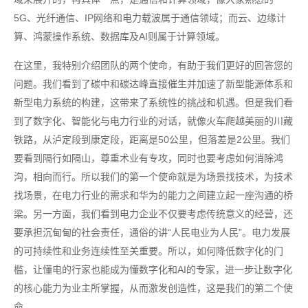
5G、光纤通信、IP网络和电力载波属于通信领域；而云、边缘计
算、鸿蒙操作系统、数据库及AI则属于计算领域。
在这里，我特别介绍团队的两个使命，有助于我们更好的回答您的
问题。我们看到了碳中和碳达峰直接催生并加速了新型能源体系和
新型电力系统的构建，这带来了系统性的挑战和机遇。但是我们看
到了数字化、智能化与电力行业的对话，就像火车爬越美丽的川藏
铁路，从泸定段到康定段，距离是50公里，但落差是2公里。我们
要看到隔行如隔山，尊重术业有专攻，同时也要考虑如何消除鸿
沟，相向而行。所以我们的第一个使命就是为场景找技术，为技术
找场景，在电力行业的需求和华为的能力之间建立起一座沟通的桥
梁。另一方面，我们看到电力企业不仅要考虑传统意义的经营，还
要承担沉甸甸的社会责任，通俗的讲“人民电业为人民”。电力发展
的可持续性和业务连续性至关重要。所以，如何降低数字化的门
槛，让懂电的行家也能成为懂数字化和AI的专家，进一步让数字化
的核心能力为业主所掌握，从而激发创造性，这是我们的第二个使
命。