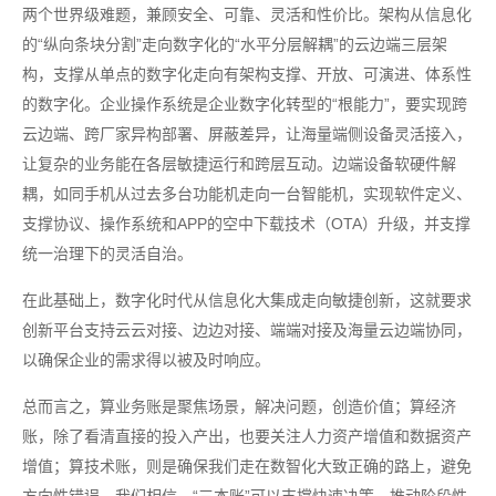
两个世界级难题，兼顾安全、可靠、灵活和性价比。架构从信息化
的“纵向条块分割”走向数字化的“水平分层解耦”的云边端三层架
构，支撑从单点的数字化走向有架构支撑、开放、可演进、体系性
的数字化。企业操作系统是企业数字化转型的“根能力”，要实现跨
云边端、跨厂家异构部署、屏蔽差异，让海量端侧设备灵活接入，
让复杂的业务能在各层敏捷运行和跨层互动。边端设备软硬件解
耦，如同手机从过去多台功能机走向一台智能机，实现软件定义、
支撑协议、操作系统和APP的空中下载技术（OTA）升级，并支撑
统一治理下的灵活自治。
在此基础上，数字化时代从信息化大集成走向敏捷创新，这就要求
创新平台支持云云对接、边边对接、端端对接及海量云边端协同，
以确保企业的需求得以被及时响应。
总而言之，算业务账是聚焦场景，解决问题，创造价值；算经济
账，除了看清直接的投入产出，也要关注人力资产增值和数据资产
增值；算技术账，则是确保我们走在数智化大致正确的路上，避免