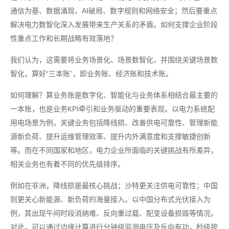
通信为基、数据涌现、AI破局、数字规则和网络安全；然后要重点
解决电力数智化深入发展带来生产关系的矛盾。如何支撑企业阶段
性重点工作和长期战略有效落地？
我们认为，这需要将业务场景化、场景数智化，并围绕关键场景数
智化，算好“三本账”，即业务账、经济账和技术账。
如何理解？算业务账是数字化、智能化与业务体系相结合最主要的
一本账，也是业务KPI牵引和业务驱动的重要表现。以电力系统配
用电场景为例，关键业务包括降线损、改善供电可靠性、管理新能
源新负荷、提升运维管理效率、提升内外满意度和支撑敏捷创新
等。而在不同国家和地区，电力企业所面临的关键挑战有所差异，
相关业务也有着不同的优先级排序。
例如在非洲，降线损是最核心挑战；沙特更关注供电可靠性；中国
则更关心新能源、新负荷的海量接入。以中国分布式光伏接入为
例，其出现午间时段消纳难、反向重过载、配变设备损毁等情况。
对此，可以通过边缘计算进行分钟级监测电压及反向有功，秒级按