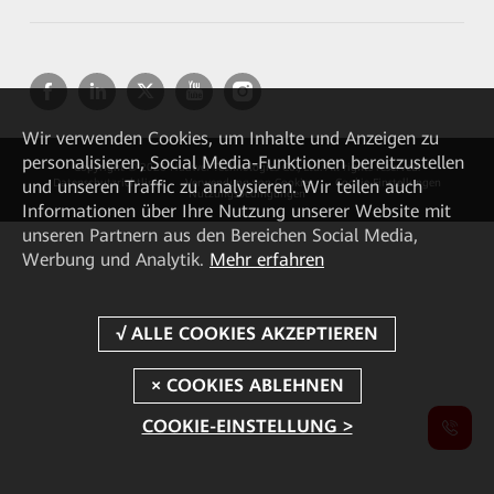
Wir verwenden Cookies, um Inhalte und Anzeigen zu
personalisieren, Social Media-Funktionen bereitzustellen
Copyright © 2026 Huawei Technologies Co., Ltd. All rights reserved.
und unseren Traffic zu analysieren. Wir teilen auch
Datenschutzrichtlinie
Verwendung von Cookies
Cookie Einstellungen
Nutzungsbedingungen
Informationen über Ihre Nutzung unserer Website mit
unseren Partnern aus den Bereichen Social Media,
Werbung und Analytik.
Mehr erfahren
COOKIE-EINSTELLUNG >