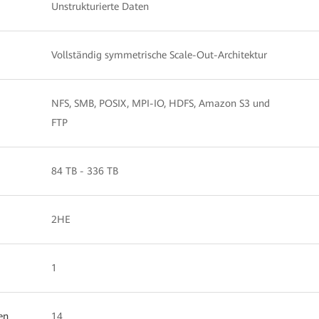
Unstrukturierte Daten
Vollständig symmetrische Scale-Out-Architektur
NFS, SMB, POSIX, MPI-IO, HDFS, Amazon S3 und
FTP
84 TB - 336 TB
2HE
1
en
14