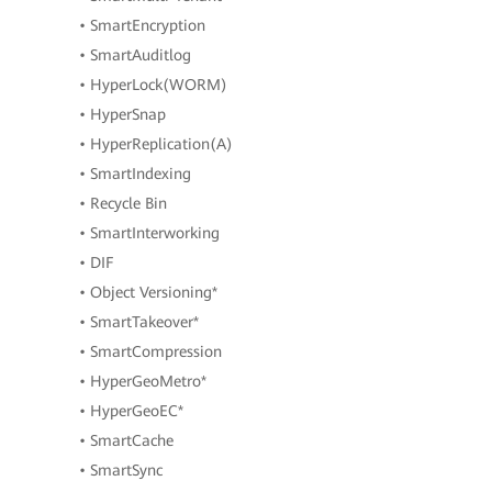
• SmartEncryption
• SmartAuditlog
• HyperLock(WORM)
• HyperSnap
• HyperReplication(A)
• SmartIndexing
• Recycle Bin
• SmartInterworking
• DIF
• Object Versioning*
• SmartTakeover*
• SmartCompression
• HyperGeoMetro*
• HyperGeoEC*
• SmartCache
• SmartSync