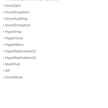
• SmartQoS
• SmartEncyption
• SmartAuditlog
• SmartEncryption
• HyperSnap
• HyperClone
• HyperMetro
• HyperReplication(S)
• HyperReplication(A)
• MultiPool
• DIF
• SmartMove