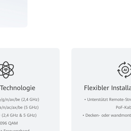
-Technologie
Flexibler Insta
b/g/n/ax/be (2,4 GHz)
• Unterstützt Remote-St
 a/n/ac/ax/be (5 GHz)
PoF-Kab
 (2,4 GHz & 5 GHz)
• Decken- oder wandmonti
4.096 QAM
z Frequenzband