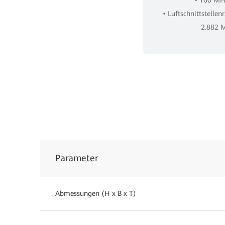
• Luftschnittstellen
2.882 M
Parameter
Abmessungen (H x B x T)