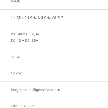
GPON
1 x GE + 2,4 GHz & 5 GHz Wi-Fi 7
PoF: 48 V DC, 0,3A
DC: 12 V DC, 1,5A
5,6 W
10,7 W
Integrierte intelligente Antennen
-10°C bis +50°C