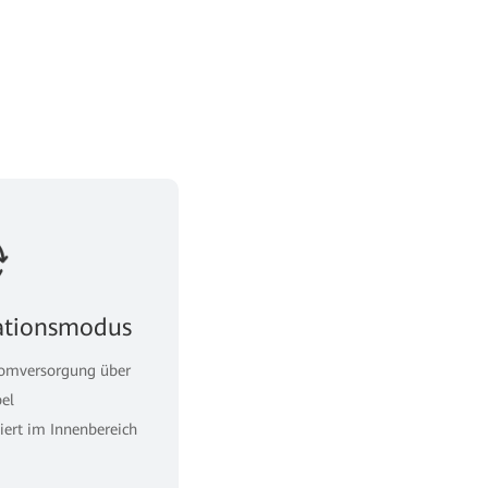
llationsmodus
romversorgung über
el
ert im Innenbereich