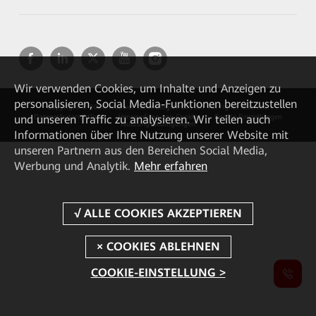
Wir verwenden Cookies, um Inhalte und Anzeigen zu
personalisieren, Social Media-Funktionen bereitzustellen
Copyright © 2026 Huawei Technologies Co., Ltd. All rights reserved.
und unseren Traffic zu analysieren. Wir teilen auch
Datenschutzrichtlinie
Verwendung von Cookies
Cookie Einstellungen
Nutzungsbedingungen
Informationen über Ihre Nutzung unserer Website mit
unseren Partnern aus den Bereichen Social Media,
Werbung und Analytik.
Mehr erfahren
COOKIE-EINSTELLUNG >