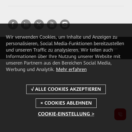
Wir verwenden Cookies, um Inhalte und Anzeigen zu
personalisieren, Social Media-Funktionen bereitzustellen
Copyright © 2026 Huawei Technologies Co., Ltd. All rights reserved.
und unseren Traffic zu analysieren. Wir teilen auch
Datenschutzrichtlinie
Verwendung von Cookies
Cookie Einstellungen
Nutzungsbedingungen
Informationen über Ihre Nutzung unserer Website mit
unseren Partnern aus den Bereichen Social Media,
Werbung und Analytik.
Mehr erfahren
COOKIE-EINSTELLUNG >