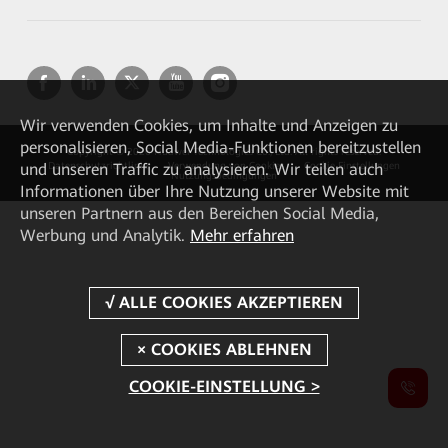
Wir verwenden Cookies, um Inhalte und Anzeigen zu
personalisieren, Social Media-Funktionen bereitzustellen
Copyright © 2026 Huawei Technologies Co., Ltd. All rights reserved.
und unseren Traffic zu analysieren. Wir teilen auch
Datenschutzrichtlinie
Verwendung von Cookies
Cookie Einstellungen
Nutzungsbedingungen
Informationen über Ihre Nutzung unserer Website mit
unseren Partnern aus den Bereichen Social Media,
Werbung und Analytik.
Mehr erfahren
COOKIE-EINSTELLUNG >