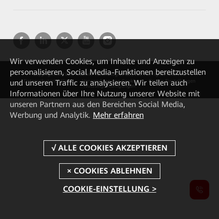
Wir verwenden Cookies, um Inhalte und Anzeigen zu
personalisieren, Social Media-Funktionen bereitzustellen
Copyright © 2026 Huawei Technologies Co., Ltd. All rights reserved.
und unseren Traffic zu analysieren. Wir teilen auch
Datenschutzrichtlinie
Verwendung von Cookies
Cookie Einstellungen
Nutzungsbedingungen
Informationen über Ihre Nutzung unserer Website mit
unseren Partnern aus den Bereichen Social Media,
Werbung und Analytik.
Mehr erfahren
COOKIE-EINSTELLUNG >