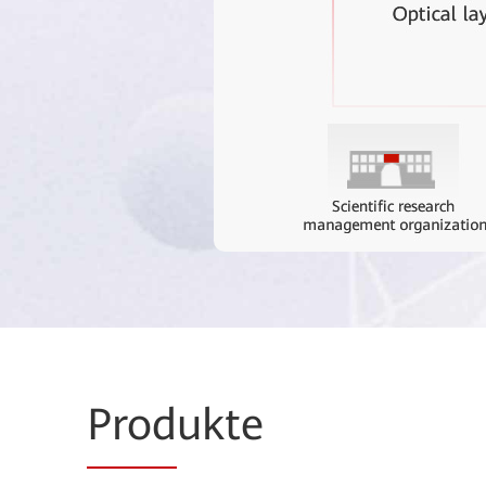
Prod
ukte