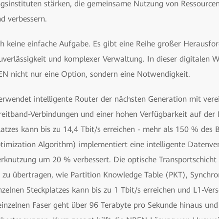
gsinstituten stärken, die gemeinsame Nutzung von Ressourcen
d verbessern.
h keine einfache Aufgabe. Es gibt eine Reihe großer Herausfo
uverlässigkeit und komplexer Verwaltung. In dieser digitalen We
EN nicht nur eine Option, sondern eine Notwendigkeit.
endet intelligente Router der nächsten Generation mit verein
-Breitband-Verbindungen und einer hohen Verfügbarkeit auf der 
latzes kann bis zu 14,4 Tbit/s erreichen - mehr als 150 % des
imization Algorithm) implementiert eine intelligente Datenv
erknutzung um 20 % verbessert. Die optische Transportschic
s zu übertragen, wie Partition Knowledge Table (PKT), Synchr
zelnen Steckplatzes kann bis zu 1 Tbit/s erreichen und L1-Ver
 einzelnen Faser geht über 96 Terabyte pro Sekunde hinaus und