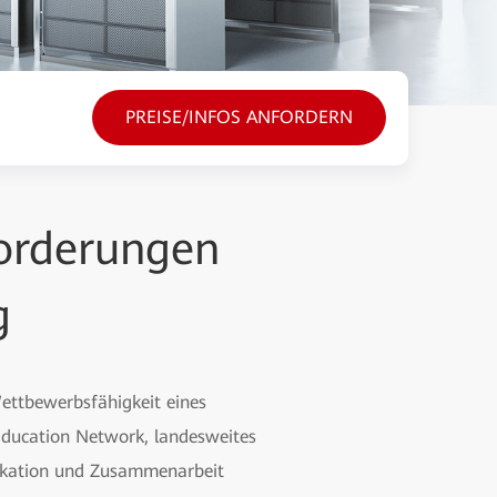
PREISE/INFOS ANFORDERN
forderungen
g
ettbewerbsfähigkeit eines
 Education Network, landesweites
nikation und Zusammenarbeit